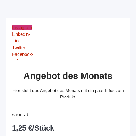
weist
mehrere
Varianten
auf.
Instagram
Die
Linkedin-
Optionen
in
können
Twitter
auf
Facebook-
der
f
Produktseite
gewählt
Angebot des Monats
werden
Hier steht das Angebot des Monats mit ein paar Infos zum
Produkt
shon ab
1,25 €/Stück