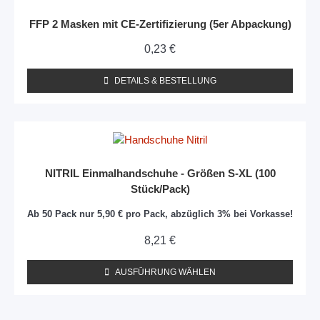
FFP 2 Masken mit CE-Zertifizierung (5er Abpackung)
0,23
€
DETAILS & BESTELLUNG
NITRIL Einmalhandschuhe - Größen S-XL (100
Stück/Pack)
Ab 50 Pack nur 5,90 € pro Pack, abzüglich 3% bei Vorkasse!
8,21
€
AUSFÜHRUNG WÄHLEN
Dieses
Produkt